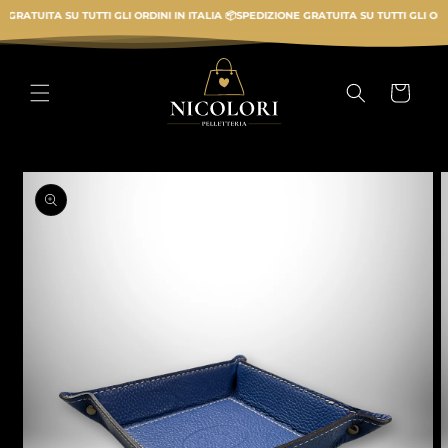
Vai
ATUITA SU TUTTI GLI ORDINI IN ITALIA 📦
SPEDIZIONE GRATUITA SU TUTTI GLI ORDINI 
direttamente
ai contenuti
Carrello
Passa alle
informazioni
sul prodotto