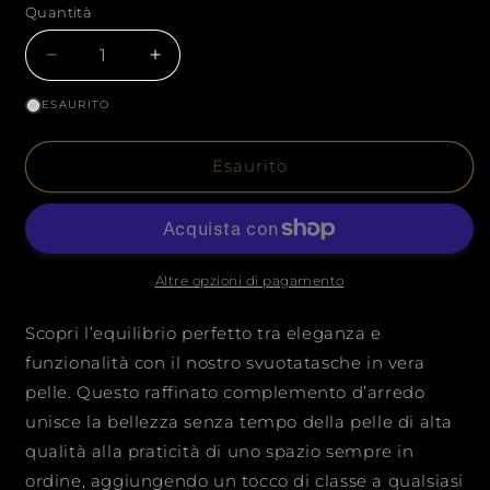
Quantità
Quantità
Diminuisci
Aumenta
quantità
quantità
ESAURITO
per
per
SVUOTATASCHE
SVUOTATASCHE
IN
IN
Esaurito
VERA
VERA
PELLE
PELLE
BLU
BLU
ELETTRICO
ELETTRICO
Altre opzioni di pagamento
Scopri l’equilibrio perfetto tra eleganza e
funzionalità con il nostro svuotatasche in vera
pelle.
Questo raffinato complemento d’arredo
unisce la bellezza senza tempo della pelle di alta
qualità alla praticità di uno spazio sempre in
ordine, aggiungendo un tocco di classe a qualsiasi